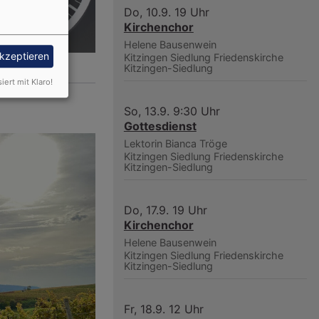
Do, 10.9. 19 Uhr
Kirchenchor
Helene Bausenwein
akzeptieren
Kitzingen Siedlung
Friedenskirche
edenskirche
Kitzingen-Siedlung
siert mit Klaro!
So, 13.9. 9:30 Uhr
≈
Gottesdienst
Lektorin Bianca Tröge
Kitzingen Siedlung
Friedenskirche
Kitzingen-Siedlung
Do, 17.9. 19 Uhr
Kirchenchor
Helene Bausenwein
Kitzingen Siedlung
Friedenskirche
Kitzingen-Siedlung
Fr, 18.9. 12 Uhr