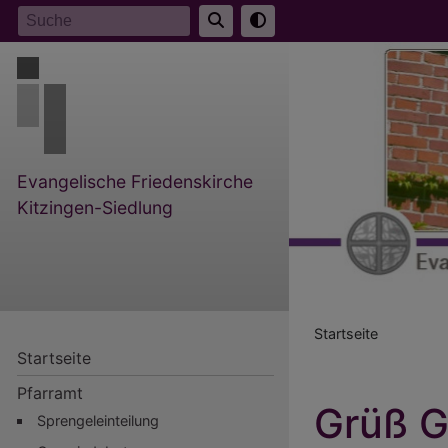
Direkt
Suche
zum
Inhalt
Evangelische Friedenskirche
Kitzingen-Siedlung
Breadcr
Startseite
Startseite
Pfarramt
Grüß G
Sprengeleinteilung