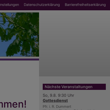
ü
nstellungen
Datenschutzerklärung
Barrierefreiheitserklärung
Nächste Veranstaltungen
So, 9.8. 9:30 Uhr
ommen!
Gottesdienst
Pfr. i. R. Dummert