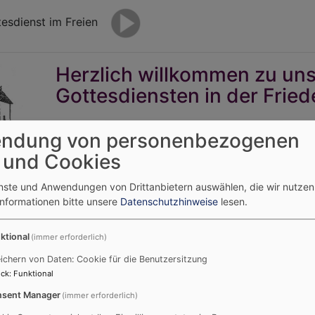
ttesdienst im Freien
Herzlich willkommen zu un
Gottesdiensten in der Frie
Gemeinschaft mit Gott und untereinander prägt 
ndung von personenbezogenen
Gebet und Gottes Wort helfen für Sonntag und Al
 und Cookies
und Gottes Segen gelten uns, unserem Land und a
enste und Anwendungen von Drittanbietern auswählen, die wir nutze
Informationen bitte unsere
Datenschutzhinweise
lesen.
IENSTZEITEN
ktional
(immer erforderlich)
edenskirche:
ichern von Daten: Cookie für die Benutzersitzung
ck
:
Funktional
sent Manager
(immer erforderlich)
ienstbeginn 9.30 Uhr