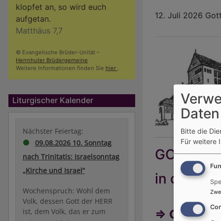
klopfet an, so wird euch
12. Juli 2026 Go
aufgetan.
Matthäus 7,7
© Evangelische Brüder-Unität –
Herrnhuter Brüdergemeine
Weitere Informationen finden Sie
hier
.
Verwe
Liturgischer Kalender
Daten
Nächster Feiertag:
Bitte die Di
Für weitere 
09.08.2026 10. Sonntag
GOTTESD
nach Trinitatis: Israelsonntag
Fun
„Kirche und Israel“
in der Fri
Spe
Wochenspruch: Wohl dem
Zwe
Volk, dessen Gott der HERR
Con
ist, dem Volk, das er zum
=> Gottesd