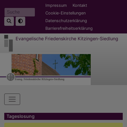
Direkt
Fußbereichsmenü
Impressum
Kontakt
zum
Cookie-Einstellungen
Suche
Inhalt
Datenschutzerklärung
Barrierefreiheitserklärung
Evangelische Friedenskirche Kitzingen-Siedlung
Hauptnavigation
Tageslosung